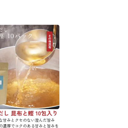
その他昆布
し 昆布と鰹 10包入り
な甘みとクセのない澄んだ旨み
の濃厚でコクのある甘みと旨みを