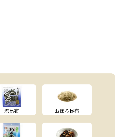
塩昆布
おぼろ昆布