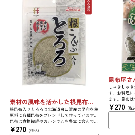
とろろ昆布
しゃきしゃき
す。お料理に
ます。昆布は
素材の風味を活かした根昆布入りとろろ 23g 単品 5袋セット 20袋セット 3481
¥
270
んでいるため
(税
根昆布入りとろろは北海道白口浜産の昆布を主
にお使いいた
原料に各種昆布をブレンドして作っています。
昆布は食物繊維やカルシウムを豊富に含んでい
¥
270
ます。薄くふんわりと削っており、ご飯やお吸
(税込)
い物、うどんに入れて美味しく召し上がれま