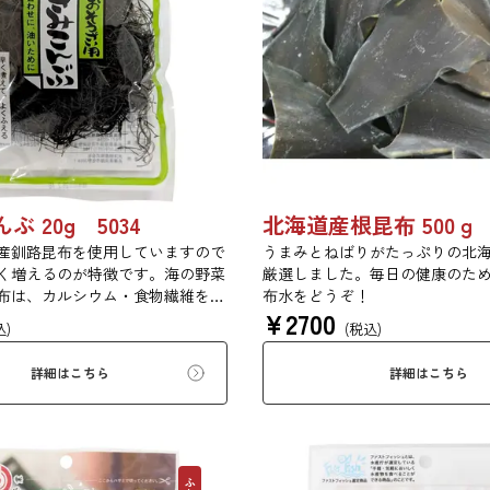
 20g 5034
産釧路昆布を使用していますので
うまみとねばりがたっぷりの北
く増えるのが特徴です。海の野菜
厳選しました。毎日の健康のた
布は、カルシウム・食物繊維を豊
布水をどうぞ！
¥
2700
。ジャガイモやカボチャと煮付け
込)
(税込)
のように野菜等と一緒に油で炒め
用途でご利用いただけます。
詳細はこちら
詳細はこちら