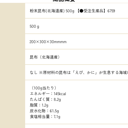
粉末昆布(北海道産) 500g 【●受注生産品】6759
500ｇ
200×300×30mmmm
昆布（北海道産）
なし ※原材料の昆布は「えび、かに」が生息する海域
（100g当たり）

エネルギー：145kcal

たんぱく質：8.2g

脂質：1.2g

炭水化物：61.5g

食塩相当量：7.1g