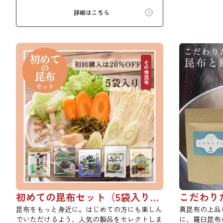
す。お口の中でとろーり、つるっと広がる根昆
詳細はこちら
布入りとろろを是非ご賞味ください。
その他昆布
初めての昆布セット（5袋入り）【初回購入は20％OFF】
こだわりだ
昆布をもっと身近に。はじめての方にも楽しん
真昆布の上品
でいただけるよう、人気の製品をセレクトしま
に、羅臼昆布