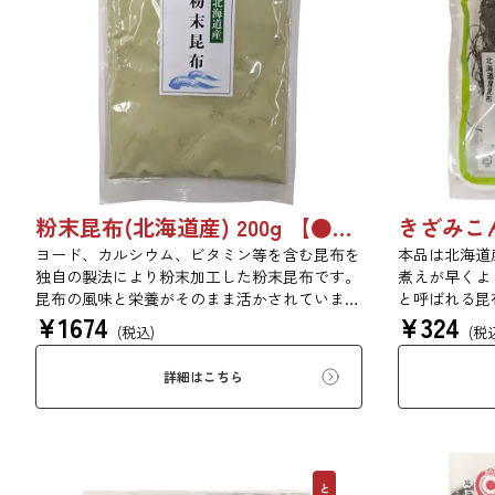
粉末昆布(北海道産) 200g 【●受注生産品】6742
きざみこんぶ
ヨード、カルシウム、ビタミン等を含む昆布を
本品は北海道
独自の製法により粉末加工した粉末昆布です。
煮えが早くよ
昆布の風味と栄養がそのまま活かされていま
と呼ばれる昆
¥
1674
¥
324
す。添加物、保存料は一切使用しておりませ
富に含みます
(税込)
(税
ん。（北海道産昆布100％を粉末状にしており
たり、ひじき
ます）
たりと様々な
詳細はこちら