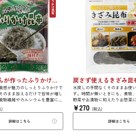
ふりかけ昆布
昆布屋さんが作ったふりかけ昆布 30g 単品 5袋セット 20袋セット 5072
食感が魅力のしっとりふりかけで
水戻しの手間なくそのままお使
そのまま加えるだけで旨味が増し
す。時間が無いときにも、煮物
食物繊維やカルシウムを豊富に含
野菜やお漬物に和えたりお惣菜
¥
270
、バランスのとれた食生活のため
だけで一品が出来上がります。【
込)
(税込)
だけます。
トフィッシュ選定商品】※本商
て昆布をやわらかく加工してお
詳細はこちら
詳細はこちら
の酸味が苦手な方はご注意して
ださい。