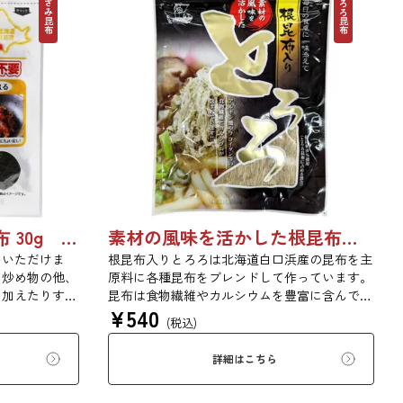
きざみ昆布
とろろ昆布
戻さず使えるきざみ昆布 30g 5027
素材の風味を活かした根昆布入りとろろ 65g 単品 5袋セット 20袋セット 1736
いいただけま
根昆布入りとろろは北海道白口浜産の昆布を主
、炒め物の他、
原料に各種昆布をブレンドして作っています。
に加えたりする
昆布は食物繊維やカルシウムを豊富に含んでい
¥
540
第19回ファス
ます。薄くふんわりと削っており、ご飯やお吸
(税込)
品は酢を使用し
い物、うどんに入れて美味しく召し上がれま
りますので、酢
す。お口の中でとろーり、つるっと広がる根昆
詳細はこちら
お召し上がりく
布入りとろろを是非ご賞味ください。