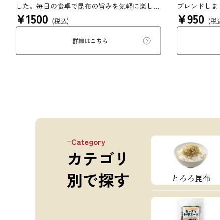
した。毎日の食卓で昆布の旨みを気軽に楽しめ
ブレンドしま
¥
1500
¥
950
る、バラエティ豊かなセットです。ご自宅用は
合わせ、さら
(税込)
(税
もちろん、ちょっとしたご挨拶や贈り物にもど
した。素材そ
うぞ。 ※本商品はギフト仕様の化粧箱ではな
さい。鍋物、
詳細はこちら
く、簡易ダンボール梱包でのお届けとなりま
おすすめです
す。贈答用をご希望の方は、あらかじめご留意
ください。【初回購入20％OFFクーポンコー
ド：X4VJE7KBJ8CP】
Category
カテゴリ
別で探す
とろろ昆布