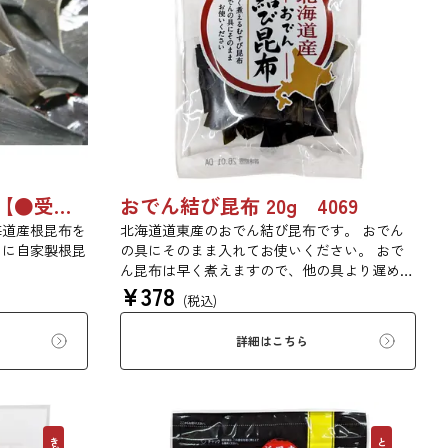
北海道産根昆布 500ｇ 【●受注生産品】8494
おでん結び昆布 20g 4069
海道産根昆布を
北海道道東産のおでん結び昆布です。 おでん
めに自家製根昆
の具にそのまま入れてお使いください。 おで
ん昆布は早く煮えますので、他の具より遅めに
¥
378
入れるとうまく煮えます。
(税込)
詳細はこちら