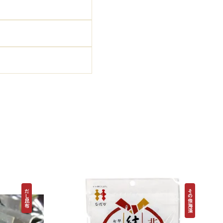
。
だし昆布
その他海藻