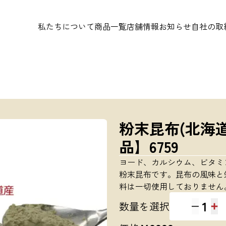
私たちについて
商品一覧
店舗情報
お知らせ
自社の取
粉末昆布(北海道
品】6759
ヨード、カルシウム、ビタミ
粉末昆布です。昆布の風味と
料は一切使用しておりません
1
数量を選択