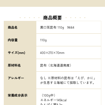
・・・・・
商品概要
・・・・・
商品名
黒口耳昆布 110g　9664
内容量
110g
サイズ(mm)
400×270×70mm
原材料名
昆布（北海道道南産）
アレルギー
なし ※原材料の昆布は「えび、かに」
が生息する海域にて採取しています。
栄養成分表示
（100g中）

エネルギー145kcal

たんぱく質8.2g
