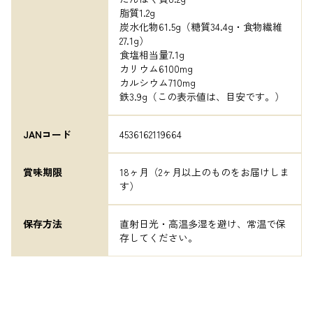
脂質1.2g

炭水化物61.5g（糖質34.4g・食物繊維
27.1g）

食塩相当量7.1g

カリウム6100mg

カルシウム710mg

鉄3.9g（この表示値は、目安です。）
JANコード
4536162119664
賞味期限
18ヶ月（2ヶ月以上のものをお届けしま
す）
保存方法
直射日光・高温多湿を避け、常温で保
存してください。