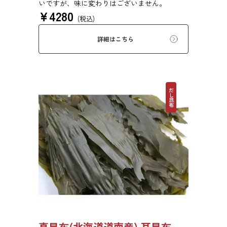
いですが、味に変わりはございません。
¥
4280
(税込)
詳細はこちら
だし昆布
真昆布(北海道道南産) 耳昆布 漬物用 500g 【●受注生産品】03070033