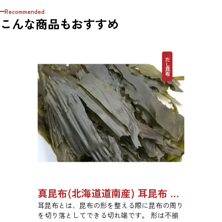
Recommended
こんな商品もおすすめ
だし昆布
真昆布(北海道道南産) 耳昆布 漬物用 1kg 【●受注生産品】03070028
耳昆布とは、昆布の形を整える際に昆布の周り
を切り落としてできる切れ端です。 形は不揃