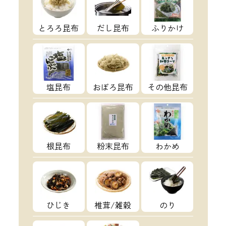
とろろ昆布
だし昆布
ふりかけ
塩昆布
おぼろ昆布
その他昆布
根昆布
粉末昆布
わかめ
ひじき
椎茸/雑穀
のり