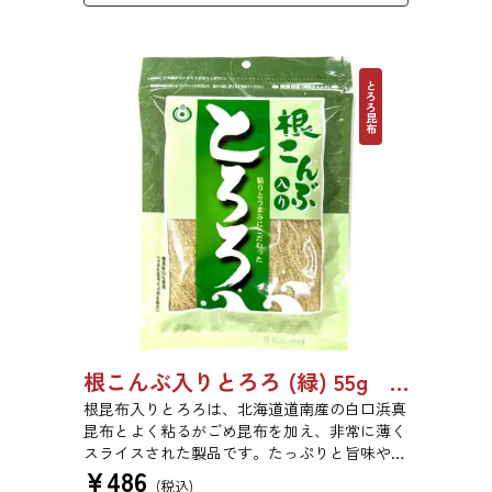
とろろ昆布
根こんぶ入りとろろ (緑) 55g 単品 5袋セット 20袋セット 3054
根昆布入りとろろは、北海道道南産の白口浜真
昆布とよく粘るがごめ昆布を加え、非常に薄く
スライスされた製品です。たっぷりと旨味や粘
¥
486
りがあり、昆布本来の風味を存分にご賞味いた
(税込)