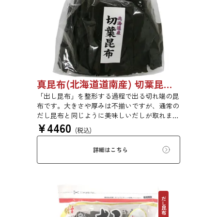
真昆布(北海道道南産) 切葉昆布 1kg 【●受注生産品】03070048
「出し昆布」を整形する過程で出る切れ端の昆
布です。大きさや厚みは不揃いですが、通常の
だし昆布と同じように美味しいだしが取れま
¥
4460
す。
(税込)
詳細はこちら
だし昆布