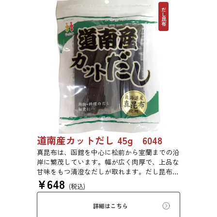
だし昆布
道南産カットだし 45g 6048
真昆布は、函館を中心に松前から室蘭までの沿
岸に繁茂しています。幅が広く肉厚で、上品な
甘味をもつ清澄なだしが取れます。だし昆布、
¥
648
塩昆布、おぼろ昆布、とろろ昆布、佃煮、バッ
(税込)
テラなどに用いられます。
詳細はこちら