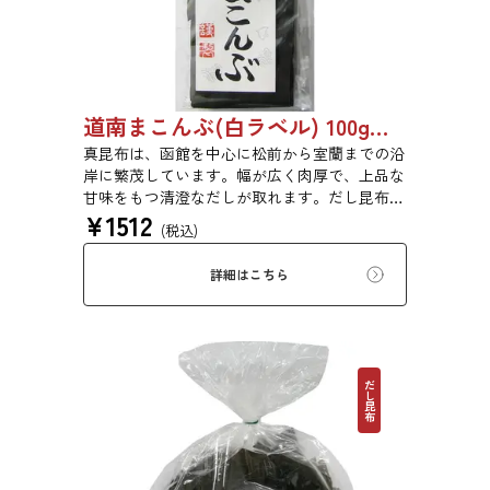
道南まこんぶ(白ラベル) 100g 6816
真昆布は、函館を中心に松前から室蘭までの沿
岸に繁茂しています。幅が広く肉厚で、上品な
甘味をもつ清澄なだしが取れます。だし昆布、
¥
1512
塩昆布、おぼろ昆布、とろろ昆布、佃煮、バッ
(税込)
テラなどに用いられます。
詳細はこちら
だし昆布