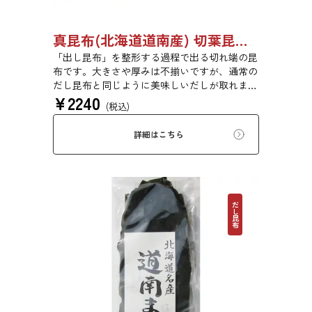
真昆布(北海道道南産) 切葉昆布 500g 【●受注生産品】03110011
「出し昆布」を整形する過程で出る切れ端の昆
布です。大きさや厚みは不揃いですが、通常の
だし昆布と同じように美味しいだしが取れま
¥
2240
す。
(税込)
詳細はこちら
だし昆布