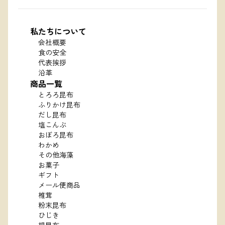
私たちについて
会社概要
食の安全
代表挨拶
沿革
商品一覧
とろろ昆布
ふりかけ昆布
だし昆布
塩こんぶ
おぼろ昆布
わかめ
その他海藻
お菓子
ギフト
メール便商品
椎茸
粉末昆布
ひじき