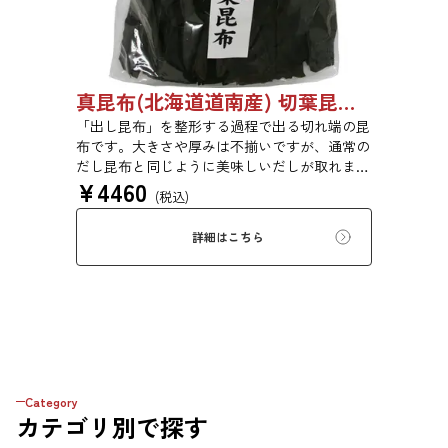
真昆布(北海道道南産) 切葉昆布 1kg 【●受注生産品】03070048
「出し昆布」を整形する過程で出る切れ端の昆
布です。大きさや厚みは不揃いですが、通常の
だし昆布と同じように美味しいだしが取れま
¥
4460
す。
(税込)
詳細はこちら
Category
カテゴリ
別で探す