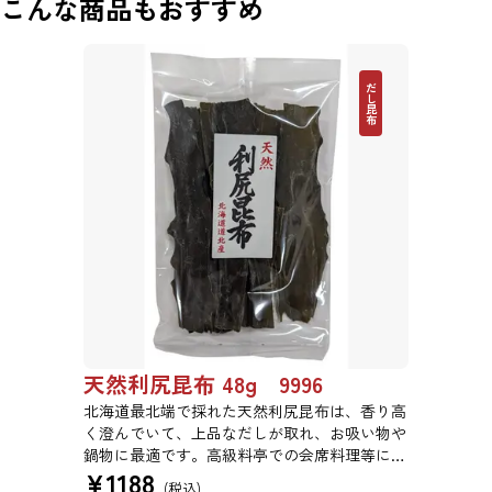
こんな商品もおすすめ
だし昆布
天然利尻昆布 48g 9996
北海道最北端で採れた天然利尻昆布は、香り高
く澄んでいて、上品なだしが取れ、お吸い物や
鍋物に最適です。高級料亭での会席料理等にも
¥
1188
使われている高級昆布です。
(税込)