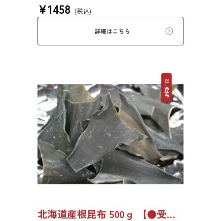
¥
1458
みもっちりした食感があるため、あらゆる用途
(税込)
で評価の高い高級昆布です。
詳細はこちら
だし昆布
北海道産根昆布 500ｇ 【●受注生産品】8494