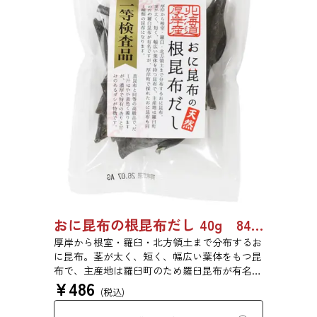
おに昆布の根昆布だし 40g 8487
厚岸から根室・羅臼・北方領土まで分布するお
に昆布。茎が太く、短く、幅広い葉体をもつ昆
布で、主産地は羅臼町のため羅臼昆布が有名で
¥
486
すが、厚岸町で採れたおに昆布も同じ種類の昆
(税込)
布です。真昆布と同等の高級品で、だし汁はや
や黄色く濁りますが、濃厚で特有の香りと甘味