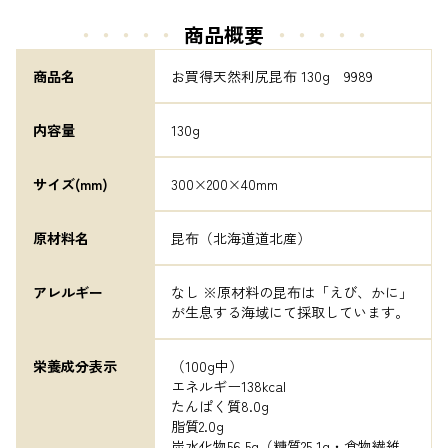
・・・・・
商品概要
・・・・・
商品名
お買得天然利尻昆布 130g　9989
内容量
130g
サイズ(mm)
300×200×40mm
原材料名
昆布（北海道道北産）
アレルギー
なし ※原材料の昆布は「えび、かに」
が生息する海域にて採取しています。
栄養成分表示
（100g中）

エネルギー138kcal

たんぱく質8.0g

脂質2.0g

炭水化物56.5g（糖質25.1g・食物繊維