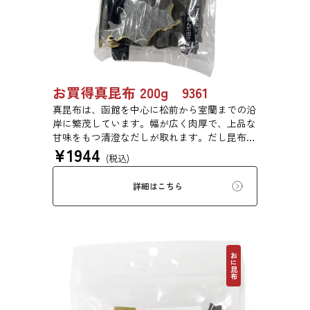
お買得真昆布 200g 9361
真昆布は、函館を中心に松前から室蘭までの沿
岸に繁茂しています。幅が広く肉厚で、上品な
甘味をもつ清澄なだしが取れます。だし昆布、
¥
1944
塩昆布、おぼろ昆布、とろろ昆布、佃煮、バッ
(税込)
テラなどに用いられます。
詳細はこちら
おに昆布