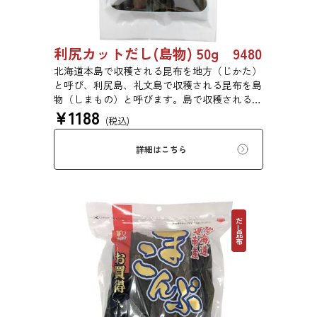
利尻カットだし(島物) 50g 9480
北海道本島で収穫される昆布を地方（じかた）
と呼び、利尻島、礼文島で収穫される昆布を島
物（しまもの）と呼びます。島で収穫される昆
¥
1188
布は収穫量が少なく大変貴重なもので、その多
(税込)
くは御本山のお台所や京都の有名料亭で使われ
ます。
詳細はこちら
だし昆布