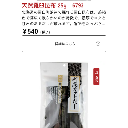
天然羅臼昆布 25g 6793
北海道の羅臼町沿岸で採れる羅臼昆布は、茶褐
色で幅広く軟らかいのが特徴で、濃厚でコクと
甘みのあるだしが取れます。旨味をたっぷり含
¥
540
みもっちりした食感があるため、あらゆる用途
(税込)
で評価の高い高級昆布です。
詳細はこちら
だし昆布