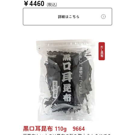
¥
4460
す。
(税込)
詳細はこちら
だし昆布
黒口耳昆布 110g 9664