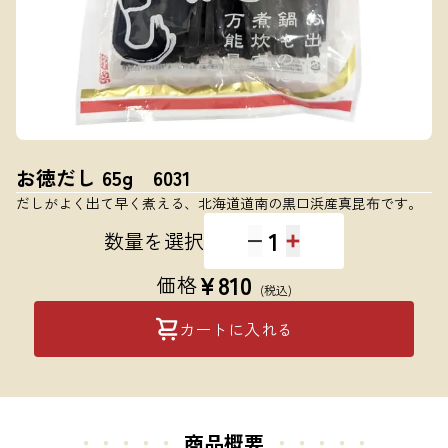
お徳だし 65g 6031
だしがよく出て早く煮える、北海道道南の黒口浜産真昆布です。
1
数量を選択
¥
810
価格
(税込)
カートに入れる
・・・・・
商品概要
・・・・・