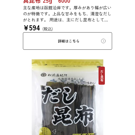
真昆布 25g 6000
主な産地は函館沿岸です。厚みがあり幅が広い
のが特徴です。上品な甘みをもち、清澄なだし
がとれます。 用途は、主にだし昆布として利
¥
594
用するほか、佃煮や塩昆布などに用いられま
(税込)
す。
詳細はこちら
だし昆布