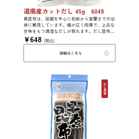
道南産カットだし 45g 6048
真昆布は、函館を中心に松前から室蘭までの沿
岸に繁茂しています。幅が広く肉厚で、上品な
甘味をもつ清澄なだしが取れます。だし昆布、
¥
648
塩昆布、おぼろ昆布、とろろ昆布、佃煮、バッ
(税込)
テラなどに用いられます。
詳細はこちら
だし昆布