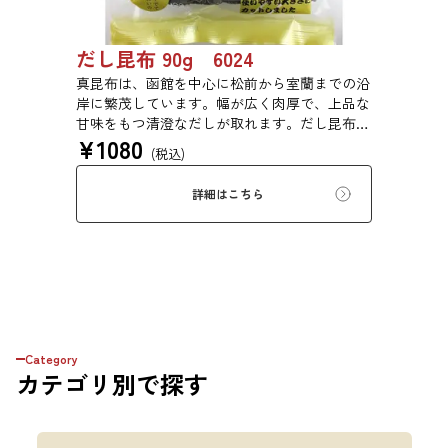
だし昆布 90g 6024
真昆布は、函館を中心に松前から室蘭までの沿
岸に繁茂しています。幅が広く肉厚で、上品な
甘味をもつ清澄なだしが取れます。だし昆布、
¥
1080
塩昆布、おぼろ昆布、とろろ昆布、佃煮、バッ
(税込)
テラなどに用いられます。
詳細はこちら
Category
カテゴリ
別で探す