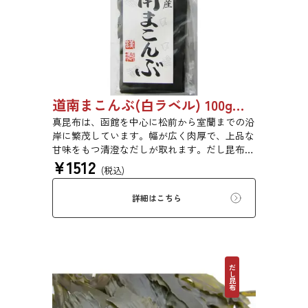
道南まこんぶ(白ラベル) 100g 6816
真昆布は、函館を中心に松前から室蘭までの沿
岸に繁茂しています。幅が広く肉厚で、上品な
甘味をもつ清澄なだしが取れます。だし昆布、
¥
1512
塩昆布、おぼろ昆布、とろろ昆布、佃煮、バッ
(税込)
テラなどに用いられます。
詳細はこちら
だし昆布