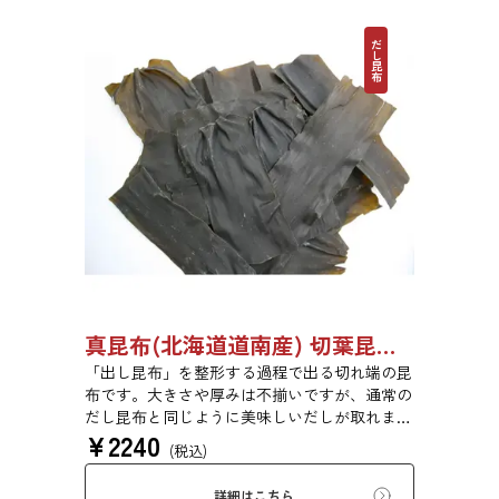
だし昆布
真昆布(北海道道南産) 切葉昆布 500g 【●受注生産品】03110011
「出し昆布」を整形する過程で出る切れ端の昆
布です。大きさや厚みは不揃いですが、通常の
だし昆布と同じように美味しいだしが取れま
¥
2240
す。
(税込)
詳細はこちら