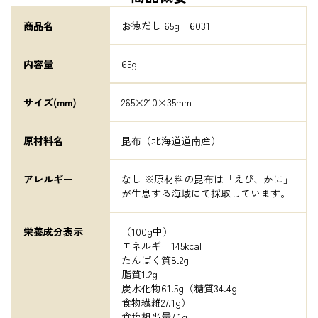
商品名
お徳だし 65g　6031
内容量
65g
サイズ(mm)
265×210×35mm
原材料名
昆布（北海道道南産）
アレルギー
なし ※原材料の昆布は「えび、かに」
が生息する海域にて採取しています。
栄養成分表示
（100g中）

エネルギー145kcal

たんぱく質8.2g

脂質1.2g

炭水化物61.5g（糖質34.4g

食物繊維27.1g）

食塩相当量7.1g
