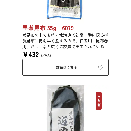
早煮昆布 35g 6079
煮昆布の中でも特に北海道で初夏一番に採る棹
前昆布は特別早く煮えるので、佃煮用、昆布巻
用、だし用など広くご家庭で重宝されている万
¥
432
能昆布です。
(税込)
詳細はこちら
だし昆布