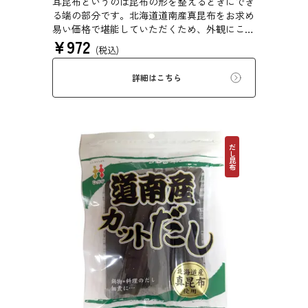
耳昆布というのは昆布の形を整えるときにでき
る端の部分です。北海道道南産真昆布をお求め
易い価格で堪能していただくため、外観にこだ
¥
972
わらず、旨味を求めて商品化しました。形は不
(税込)
揃いですが、味に変わりはございません。だし
は澄み、鍋物だしや、お漬物、白菜漬けにも最
詳細はこちら
適です。
だし昆布