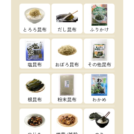
とろろ昆布
だし昆布
ふりかけ
塩昆布
おぼろ昆布
その他昆布
根昆布
粉末昆布
わかめ