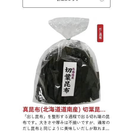
だし昆布
真昆布(北海道道南産) 切葉昆布 1kg 【●受注生産品】03070048
「出し昆布」を整形する過程で出る切れ端の昆
布です。大きさや厚みは不揃いですが、通常の
だし昆布と同じように美味しいだしが取れま