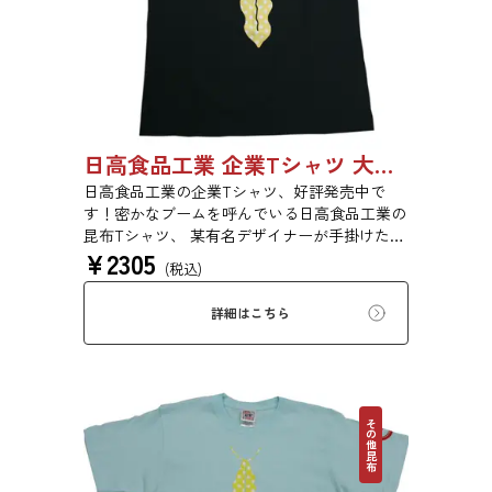
日高食品工業 企業Tシャツ 大人用
日高食品工業の企業Tシャツ、好評発売中で
す！密かなブームを呼んでいる日高食品工業の
昆布Tシャツ、 某有名デザイナーが手掛けた日
¥
2305
高食品工業だけのオリジナルTシャツです。 表
(税込)
のデザインは、ゴールド＆シルバーの水玉柄昆
布ネクタイ。 裏のデザインは、NO KONBU，
詳細はこちら
NO LIFE...（昆布のない生活なんてありえな
い....） とても貴重な昆布ネクタイのTシャツで
おしゃれ通を極めてみませんか！ 昆布が好き
なあの人へ、レアなTシャツをコレクションの
方へ、普段使いにもう１枚、隠れ日高ファンの
その他昆布
方、この機会にどうぞお買い求めください！
素材：6.2oz 16/1天竺 綿100％ <昆布Tシャツの
生地> 密かに根強いファンから、多くの支持を