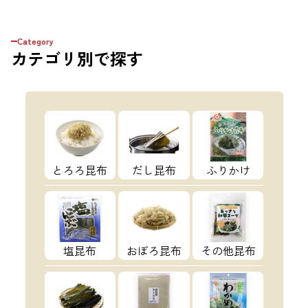
ら、多くの支持を得ている リピーターの多い
こだわり派必見のブランドです。 日本国内の
メーカー管理のもと、中国の工場で生産されて
Category
いるので、 高品質＆リーズナブルな価格を実
カテゴリ
別で探す
現しています。 上質のオープンエンド糸を使
用しているマックスウエイトTシャツ。 オープ
ンエンドのアメリカンな風合いを残しつつ、高
品質。 とてもしっかりした生地で着心地の良
いTシャツです！！
とろろ昆布
だし昆布
ふりかけ
塩昆布
おぼろ昆布
その他昆布