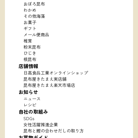
おぼろ昆布
わかめ
その他海藻
お菓子
ギフト
メール便商品
椎茸
粉末昆布
ひじき
根昆布
店舗情報
日高食品工業オンラインショップ
昆布屋きたまえ実店舗
昆布屋きたまえ楽天市場店
お知らせ
ニュース
レシピ
自社の取組み
SDGs
女性活躍推進企業
昆布と鰹の合わせだしの取り方
お買物ガイド