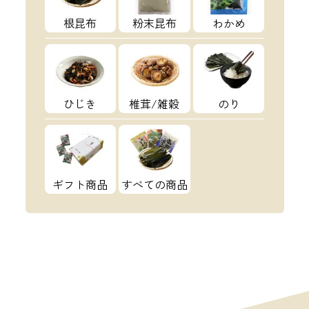
根昆布
粉末昆布
わかめ
ひじき
椎茸/雑穀
のり
ギフト商品
すべての商品