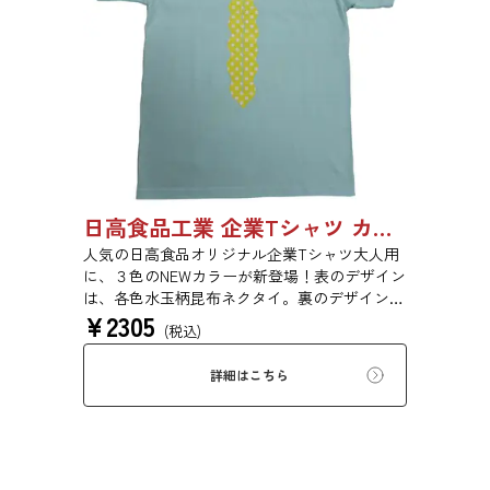
得ている リピーターの多いこだわり派必見の
ブランドです。 日本国内のメーカー管理のも
と、中国の工場で生産されているので、 高品
質＆リーズナブルな価格を実現しています。
上質のオープンエンド糸を使用しているマック
スウエイトTシャツ。 オープンエンドのアメリ
カンな風合いを残しつつ、高品質。 とてもし
っかりした生地で着心地の良いTシャツで
す！！
日高食品工業 企業Tシャツ カラー大人用
人気の日高食品オリジナル企業Tシャツ大人用
に、３色のNEWカラーが新登場！表のデザイン
は、各色水玉柄昆布ネクタイ。裏のデザイン
¥
2305
は、NO KONBU，NO LIFE...（昆布のない生活
(税込)
なんてありえない....）とても貴重な昆布ネクタ
イのTシャツでおしゃれ通を極めてみません
詳細はこちら
か！ 昆布が好きなあの人へ、レアなTシャツを
コレクションの方へ、普段使いにもう１枚、隠
れ日高ファンの方、この機会にどうぞお買い求
めください！ 素材：6.2oz 16/1天竺 綿100％ <
昆布Tシャツの生地>密かに根強いファンか