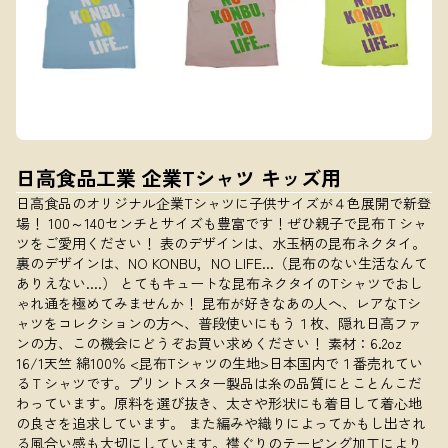
日高食品工業 企業Tシャツ キッズ用
日高食品のオリジナル企業Tシャツに子供サイズが４色展開で新登
場！ 100～140センチとサイズも豊富です！ぜひ親子で昆布Ｔシャ
ツをご愛用ください！ 表のデザインは、水玉柄の昆布ネクタイ。
裏のデザインは、NO KONBU，NO LIFE...（昆布のない生活なんて
ありえない....） とてもキュートな昆布ネクタイのTシャツでおし
ゃれ通を極めてみませんか！ 昆布が好きなあの人へ、レアなTシ
ャツをコレクションの方へ、普段使いにもう１枚、隠れ日高ファ
ンの方、この機会にどうぞお買い求めください！ 素材：6.2oz
16/1天竺 綿100％ <昆布Tシャツの生地>日本国内で１番売れてい
るＴシャツです。プリントスター製品は糸の品質にとことんこだ
わっています。原料を選び抜き、太さや形状にも着目して着心地
の良さを追求しています。 また編みや織りによってかもし出され
る風合い感も大切にしています。襟ぐりのテーピング加工により